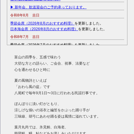
▶︎ 新年会、歓送迎会のご予約承っております。
令和8年8月 吉日
季節会席（2026年8月のおすすめ料理）
を更新しました。
日本海会席（2026年8月のおすすめ料理）
を更新しました。
令和8年7月 吉日
季節会席（2026年7月のおすすめ料理）を更新しました。
日本海会席（2026年7月のおすすめ料理）を更新しました。
富山の四季を、五感で味わう
令和8年6月 吉日
大切な方との語らい、ご会合、祝事、法要など
季節会席（2026年6月のおすすめ料理）を更新しました。
心を通わせるひと時に
日本海会席（2026年6月のおすすめ料理）を更新しました。
令和8年5月 吉日
夏の風物詩といえば
「おわら風の盆」です
季節会席（2026年5月のおすすめ料理）を更新しました。
八尾町で毎年9月1日〜3日に行われる民謡行事です。
日本海会席（2026年5月のおすすめ料理）を更新しました。
令和8年4月 吉日
ぼんぼりに淡い灯がともり、
季節会席（2026年4月のおすすめ料理）を更新しました。
涼しげな揃いの浴衣と編笠をかぶった踊り手が
日本海会席（2026年4月のおすすめ料理）を更新しました。
三味線、胡弓にあわせ踊る姿は風情に溢れています。
令和8年3月 吉日
葉月丸尚では、氷見鮪、白海老、
季節会席（2026年3月のおすすめ料理）を更新しました。
能登鮃、鰻、鮎などをお楽しみいただけます。