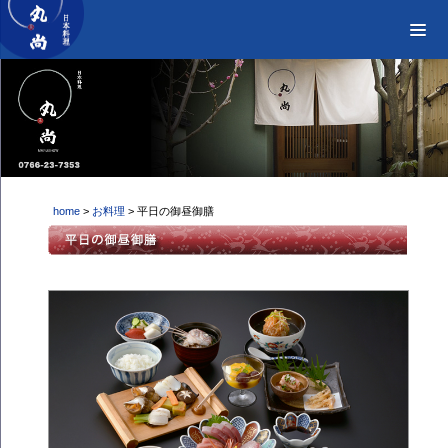
home
>
お料理
> 平日の御昼御膳