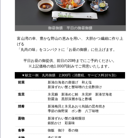
御昼御膳 平日の御昼御膳
富山湾の幸、豊かな野山の恵みを用い、 大胆かつ繊細に作り上
げる
「丸尚の味」をコンパクトに「お昼の御膳」に仕上げます。
平日お昼の御提供、前日の20時までにご予約ください。
※上記価格の他1.000円刻みでご用意いたします。
▼献立一例 丸尚御膳 2,900円（消費税、サービス料10％別）
前菜
新湊白海老の唐揚げ 和え塩
新湊ずわい蟹と蟹味噌の土佐酢掛け
造里
氷見鰤 新湊めじ鮪 氷見鮃 新湊甘海老
割醤油 黒部深層水塩と酢橘
焼肴
新湊梅貝と氷見あおり烏賊の昆布焼き
季節の御野菜 ポン酢 八丁味噌
蒸物
新湊ずわい蟹の蓮根饅頭
銀餡かけ 彩薬味
食事
御飯 御汁 香の物
水物
杏仁豆腐